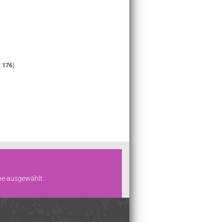
t
176
)
ebe ausgewählt.